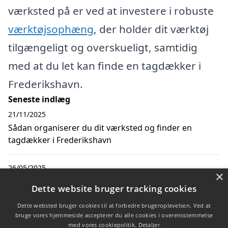
værksted på er ved at investere i robuste
værktøjsophæng
, der holder dit værktøj
tilgængeligt og overskueligt, samtidig
med at du let kan finde en tagdækker i
Frederikshavn.
Seneste indlæg
21/11/2025
Sådan organiserer du dit værksted og finder en
tagdækker i Frederikshavn
26/05/2025
×
Sådan organiserer du dit værksted med det rette
Dette website bruger tracking cookies
værktøj
Dette websted bruger cookies til at forbedre brugeroplevelsen. Ved at
bruge vores hjemmeside accepterer du alle cookies i overensstemmelse
med vores cookiepolitik.
Detaljer