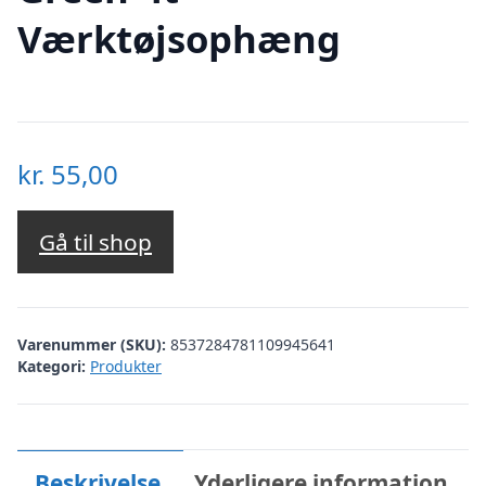
Værktøjsophæng
kr.
55,00
Gå til shop
Varenummer (SKU):
8537284781109945641
Kategori:
Produkter
Beskrivelse
Yderligere information